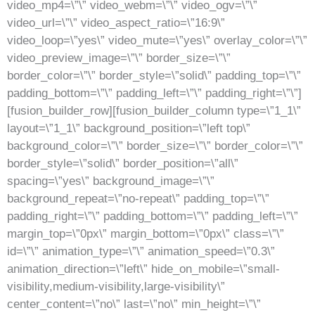
video_mp4=\”\” video_webm=\”\” video_ogv=\”\”
video_url=\”\” video_aspect_ratio=\”16:9\”
video_loop=\”yes\” video_mute=\”yes\” overlay_color=\”\”
video_preview_image=\”\” border_size=\”\”
border_color=\”\” border_style=\”solid\” padding_top=\”\”
padding_bottom=\”\” padding_left=\”\” padding_right=\”\”]
[fusion_builder_row][fusion_builder_column type=\”1_1\”
layout=\”1_1\” background_position=\”left top\”
background_color=\”\” border_size=\”\” border_color=\”\”
border_style=\”solid\” border_position=\”all\”
spacing=\”yes\” background_image=\”\”
background_repeat=\”no-repeat\” padding_top=\”\”
padding_right=\”\” padding_bottom=\”\” padding_left=\”\”
margin_top=\”0px\” margin_bottom=\”0px\” class=\”\”
id=\”\” animation_type=\”\” animation_speed=\”0.3\”
animation_direction=\”left\” hide_on_mobile=\”small-
visibility,medium-visibility,large-visibility\”
center_content=\”no\” last=\”no\” min_height=\”\”