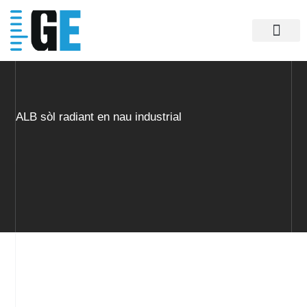
Vés
al
contingut
Actius logístics
ALB sòl radiant en nau industrial