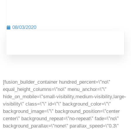
08/03/2020
[fusion_builder_container hundred_percent=\”no\”
equal_height_columns=\”no\” menu_anchor=\”\”
hide_on_mobile=\”small-visibility,medium-visibility,large-
visibility\” class=\”\” id=\”\” background_color=\”\”
background_image=\”\” background_position=\”center
center\” background_repeat=\”no-repeat\” fade=\”no\”
background_parallax=\”none\” parallax_speed=\”0.3\”