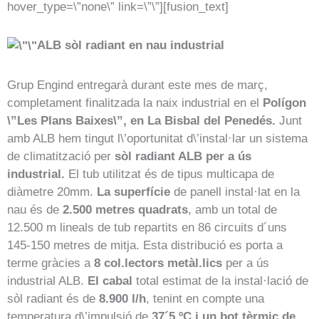
hover_type=\”none\” link=\”\”][fusion_text]
ALB sòl radiant en nau industrial
Grup Engind entregarà durant este mes de març,
completament finalitzada la naix industrial en el
Polígon
\”Les Plans Baixes\”, en La Bisbal del Penedés.
Junt
amb ALB hem tingut l\’oportunitat d\’instal·lar un sistema
de climatització per
sòl radiant ALB per a ús
industrial.
El tub utilitzat és de tipus multicapa de
diàmetre 20mm.
La superfície
de panell instal·lat en la
nau és de
2.500 metres quadrats
, amb un total de
12.500 m lineals de tub repartits en 86 circuits d´uns
145-150 metres de mitja. Esta distribució es porta a
terme gràcies a
8 col.lectors metàl.lics
per a ús
industrial ALB.
El cabal
total estimat de la instal·lació de
sòl radiant és de
8.900 l/h
, tenint en compte una
temperatura d\’impulsió de
37´5 ºC i un bot tèrmic de