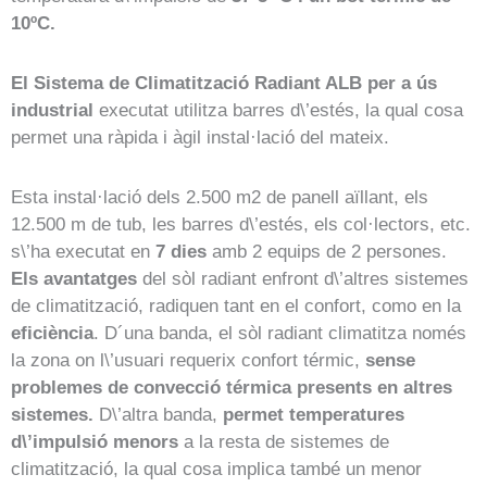
10ºC.
El Sistema de Climatització Radiant ALB per a ús
industrial
executat utilitza barres d\’estés
, la qual cosa
permet una ràpida i àgil instal·lació del mateix.
Esta instal·lació dels 2.500 m2 de panell aïllant, els
12.500 m de tub, les barres d\’estés, els col·lectors, etc.
s\’ha executat en
7 dies
amb 2 equips de 2 persones.
Els avantatges
del sòl radiant enfront d\’altres sistemes
de climatització, radiquen tant en el confort, como en la
eficiència
. D´una banda, el sòl radiant climatitza només
la zona on l\’usuari requerix confort térmic,
sense
problemes de convecció térmica presents en altres
sistemes.
D\’altra banda,
permet temperatures
d\’impulsió menors
a la resta de sistemes de
climatització, la qual cosa implica també un menor