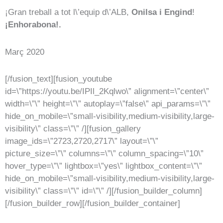
¡Gran treball a tot l\’equip d\’ALB,
Onilsa i Engind
!
¡Enhorabona!.
Març 2020
[/fusion_text][fusion_youtube
id=\”https://youtu.be/IPIl_2Kqlwo\” alignment=\”center\”
width=\”\” height=\”\” autoplay=\”false\” api_params=\”\”
hide_on_mobile=\”small-visibility,medium-visibility,large-
visibility\” class=\”\” /][fusion_gallery
image_ids=\”2723,2720,2717\” layout=\”\”
picture_size=\”\” columns=\”\” column_spacing=\”10\”
hover_type=\”\” lightbox=\”yes\” lightbox_content=\”\”
hide_on_mobile=\”small-visibility,medium-visibility,large-
visibility\” class=\”\” id=\”\” /][/fusion_builder_column]
[/fusion_builder_row][/fusion_builder_container]