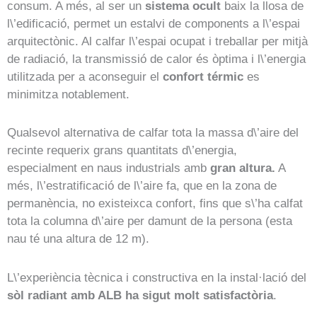
consum. A més, al ser un
sistema ocult
baix la llosa de
l\’edificació, permet un estalvi de components a l\’espai
arquitectònic. Al calfar l\’espai ocupat i treballar per mitjà
de radiació, la transmissió de calor és òptima i l\’energia
utilitzada per a aconseguir el
confort térmic
es
minimitza notablement.
Qualsevol alternativa de calfar tota la massa d\’aire del
recinte requerix grans quantitats d\’energia,
especialment en naus industrials amb
gran altura.
A
més, l\’estratificació de l\’aire fa, que en la zona de
permanència, no existeixca confort, fins que s\’ha calfat
tota la columna d\’aire per damunt de la persona (esta
nau té una altura de 12 m).
L\’experiència tècnica i constructiva en la instal·lació del
sòl radiant amb ALB ha sigut molt satisfactòria
.