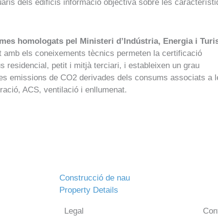
ris dels edificis informació objectiva sobre les característ
mes homologats pel Ministeri d’Indústria, Energia i Tur
amb els coneixements tècnics permeten la certificació
s residencial, petit i mitjà terciari, i estableixen un grau
 les emissions de CO2 derivades dels consums associats a l
ració, ACS, ventilació i enllumenat.
Construcció de nau
Property Details
Legal
Con