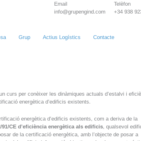
Email
Telèfon
info@grupengind.com
+34 938 92
sa
Grup
Actius Logístics
Contacte
un curs per conèixer les dinàmiques actuals d’estalvi i efici
ificació energètica d’edificis existents.
ificació energètica d’edificis existents, com a deriva de la
/91/CE d’eficiència energètica als edificis
, qualsevol edifi
posar de la certificació energètica, amb l’objecte de posar a