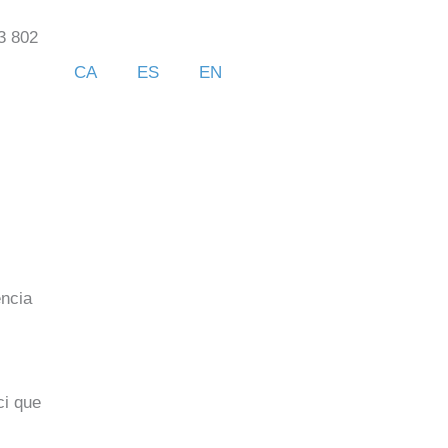
3 802
CA
ES
EN
ència
ci que