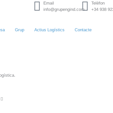
Email
Telèfon
info@grupengind.com
+34 938 92
sa
Grup
Actius Logístics
Contacte
ogística.