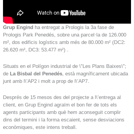
Grup Engind
ha entregat a Prologis la 3a fase de
Prologis Park Penedés, sobre una parcel·la de 126.000
m², dos edificis logístics amb més de 80.000 m² (DC2:
26.620 m², DC3: 53.477 m²) .
Situats en el Polígon industrial de \”Les Plans Baixes\”;
de
La Bisbal del Penedés
, està magníficament ubicada
junt amb l\’AP2 i molt a prop de l\’AP7.
Després de 15 mesos des del projecte a l\’entrega al
client, en Grup Engind agraïm el bon fer de tots els
agents participants amb què hem aconseguit complir
dins del termini i la forma escaient, sense desviacions
econòmiques, este intens treball.