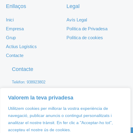
Enllaços
Legal
Inici
Avís Legal
Empresa
Política de Privadesa
Grup
Política de cookies
Actius Logístics
Contacte
Contacte
Telèfon: 938923802
Mail: info@grupengind.com
Valorem la teva privadesa
Av. Vilafranca del Penedès 11 a Pol. Ind. Sant Pere Molanta
d'Olèrdola
Utilitzem cookies per millorar la vostra experiència de
navegació, publicar anuncis o contingut personalitzats i
analitzar el nostre trànsit. En fer clic a "Acceptar-ho tot",
accepteu el nostre ús de cookies.