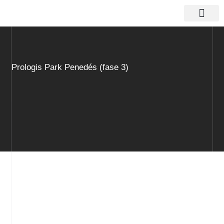
Vés
al
contingut
Actius logístics
Prologis Park Penedés (fase 3)