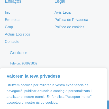
Enllaços
Legal
Inici
Avís Legal
Empresa
Política de Privadesa
Grup
Política de cookies
Actius Logístics
Contacte
Contacte
Telèfon: 938923802
Mail: info@grupengind.com
Valorem la teva privadesa
Av. Vilafranca del Penedès 11 a Pol. Ind. Sant Pere Molanta
d'Olèrdola
Utilitzem cookies per millorar la vostra experiència de
navegació, publicar anuncis o contingut personalitzats i
analitzar el nostre trànsit. En fer clic a "Acceptar-ho tot",
accepteu el nostre ús de cookies.