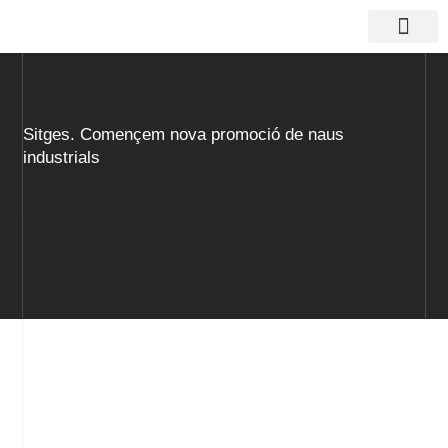
Vés
al
contingut
Actius logístics
Sitges. Començem nova promoció de naus
industrials