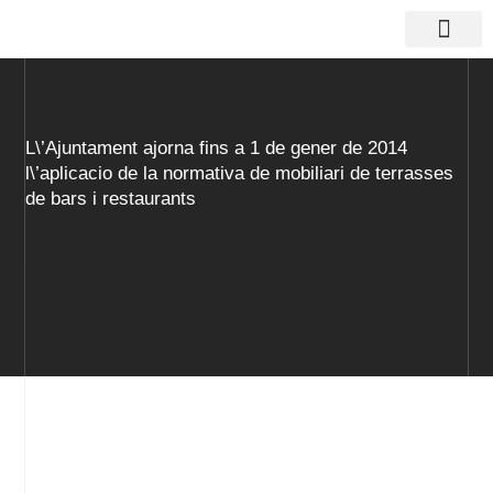
Vés
al
contingut
Actius logístics
L\’Ajuntament ajorna fins a 1 de gener de 2014
l\’aplicacio de la normativa de mobiliari de terrasses
de bars i restaurants